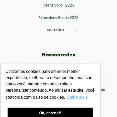
Intensivo R+ 2026
Extensivos Bases 2026
Ver todos
Nossas redes
Utilizamos cookies para oferecer melhor
Utilizamos cookies para oferecer melhor
experiência, melhorar o desempenho, analisar
experiência, melhorar o desempenho, analisar
como você interage em nosso site e
como você interage em nosso site e
EMR Eu Médico Residente Ensino Ltda © 2026. Todos os
personalizar conteúdo. Ao utilizar este site, você
personalizar conteúdo. Ao utilizar este site, você
direitos reservados. CNPJ: nº 34.730.954/0001-71
concorda com o uso de cookies.
concorda com o uso de cookies.
Saiba mais
Saiba mais
Termos de uso
Ok, entendi!
Ok, entendi!
Política de Privacidade