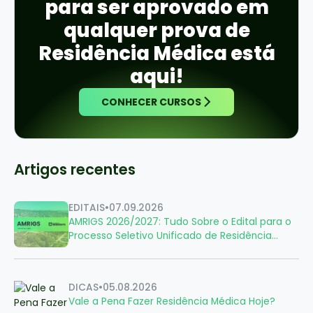
para ser aprovado em
qualquer prova de
Residência Médica está
aqui!
CONHECER CURSOS
Artigos recentes
EDITAIS
•
07.09.2026
AMRIGS 2026/2027: Tudo Sobre o Edital para o
Processo Seletivo Unificado de Residência
Médica
DICAS
•
05.08.2026
Vale a Pena Fazer Residência Médica Hoje?