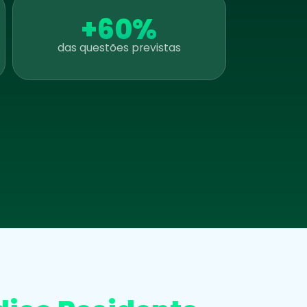
+60%
das questões previstas
Emanuelle De Candida Soares
86º
Pereira
Psiquiatria 03 anos
Maria Carolina Teixeira Machado
8º
Psiquiatria 03 anos
Hugo Vinicius Carvalho De Abreu E
12º
Lima