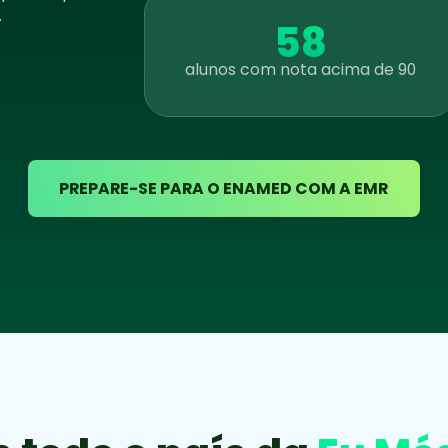
.
58
alunos com nota acima de 90
PREPARE-SE PARA O ENAMED COM A EMR
Ana Beatriz Magalhaes Pereira De
4º
Lira
Psiquiatria 03 anos
Magda Maria Apolinario Barbosa
10º
Psiquiatria 03 anos
Adriana Andrade Ribeiro Pessoa
7º
Queiroz