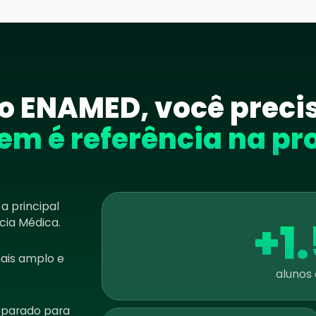
é o ENAMED, você prec
em é referência na pr
a principal
+1
cia Médica.
mais amplo e
alunos
reparado para