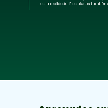
essa realidade. E os alunos também
Marcia Noelle Cavalcante Medeiros
14º
Pediatria 03 anos
Beatrice Sales Guerra
102º
Psiquiatria 03 anos
Pedro Machado Manhaes De Castro
2º