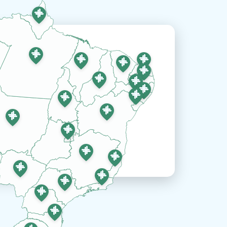
Maysa Araujo Gomes Ferraz
17º
Pediatria 03 anos
Artur Soares De Morais Filho
11º
Pediatria 03 anos
Ester Morais Reis
7º
Pediatria 03 anos
Janyele Ferreira De Lima
3º
Pediatria 03 anos