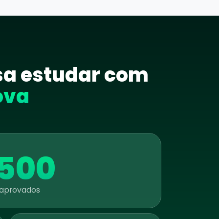
isa estudar com
ova
.500
 aprovados