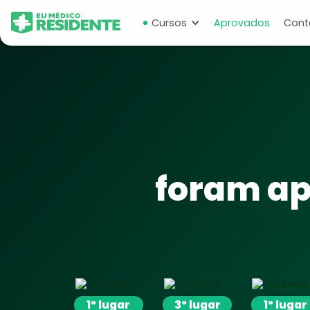
Cursos
Aprovados
Cont
foram ap
1º lugar
3º lugar
1º lugar