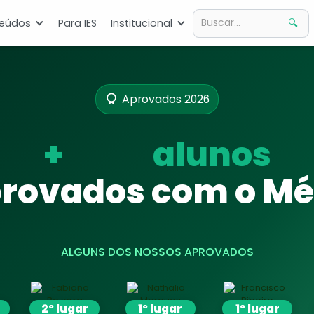
eúdos
Para IES
Institucional
Aprovados 2026
+
alunos
rovados com o Mé
ALGUNS DOS NOSSOS APROVADOS
2º lugar
1º lugar
1º lugar