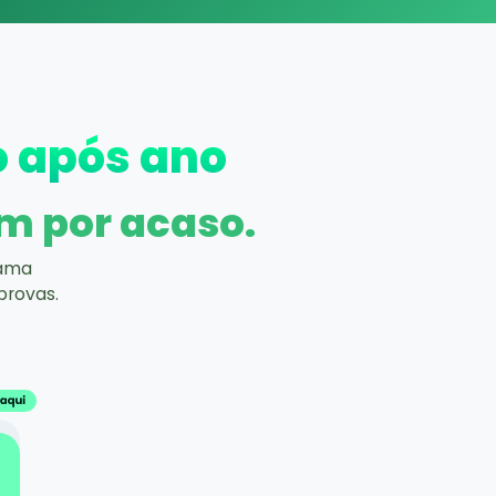
o após ano
m por acaso.
rama
provas.