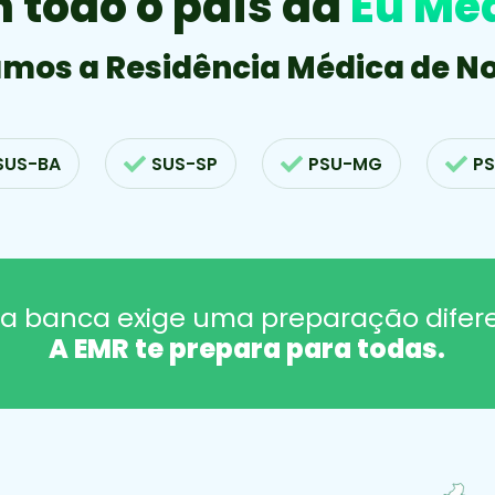
 todo o país da
Eu Mé
Psiquiatria 03 anos
mos a Residência Médica de Nor
Wesley Rafael Cruz Dos Reis
6º
Psiquiatria 03 anos
SUS-BA
SUS-SP
PSU-MG
PS
Marcelle Maria Lopes Gambarra
143º
Pediatria 03 anos
a banca exige uma preparação difere
Isabela De Padua Barbosa
A EMR te prepara para todas
.
19º
Pediatria 03 anos
Mirella Gueiros Remigio
31º
Pediatria 03 anos