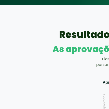
Resultad
As aprovaçõ
Ela
person