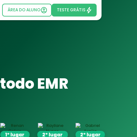
ÁREA DO ALUNO
TESTE GRÁTIS
todo EMR
1º lugar
2º lugar
2º lugar