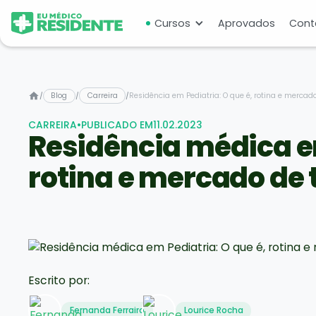
Cursos
Aprovados
Cont
/
Blog
/
Carreira
/
Residência em Pediatria: O que é, rotina e mercad
CARREIRA
•
PUBLICADO EM
11.02.2023
Residência médica em
rotina e mercado de 
Escrito por:
Fernanda Ferrairo
Lourice Rocha