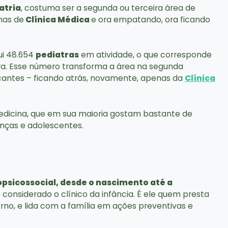
atria
, costuma ser a segunda ou terceira área de
nas de
Clínica Médica
e ora empatando, ora ficando
sui 48.654
pediatras
em atividade, o que corresponde
eira. Esse número transforma a área na segunda
cantes – ficando atrás, novamente, apenas da
Clínica
edicina, que em sua maioria gostam bastante de
anças e adolescentes.
opsicossocial, desde o nascimento até a
é considerado o clínico da infância. É ele quem presta
no, e lida com a família em ações preventivas e