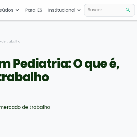
eúdos
Para IES
Institucional
o de trabalho
 Pediatria: O que é,
trabalho