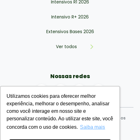
Intensivos R1 2026
Intensivo R+ 2026
Extensivos Bases 2026
Ver todos
Nossas redes
Utilizamos cookies para oferecer melhor
Utilizamos cookies para oferecer melhor
experiência, melhorar o desempenho, analisar
experiência, melhorar o desempenho, analisar
como você interage em nosso site e
como você interage em nosso site e
EMR Eu Médico Residente Ensino Ltda © 2026. Todos os
personalizar conteúdo. Ao utilizar este site, você
personalizar conteúdo. Ao utilizar este site, você
direitos reservados. CNPJ: nº 34.730.954/0001-71
concorda com o uso de cookies.
concorda com o uso de cookies.
Saiba mais
Saiba mais
Termos de uso