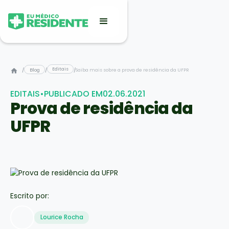
Editais
/
Blog
/
/
Saiba mais sobre a prova de residência da UFPR
EDITAIS
•
PUBLICADO EM
02.06.2021
Prova de residência da
UFPR
Escrito por:
Lourice Rocha