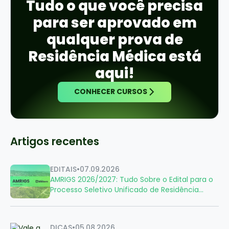
Tudo o que você precisa
para ser aprovado em
qualquer prova de
Residência Médica está
aqui!
CONHECER CURSOS
Artigos recentes
EDITAIS
•
07.09.2026
AMRIGS 2026/2027: Tudo Sobre o Edital para o
Processo Seletivo Unificado de Residência
Médica
DICAS
•
05.08.2026