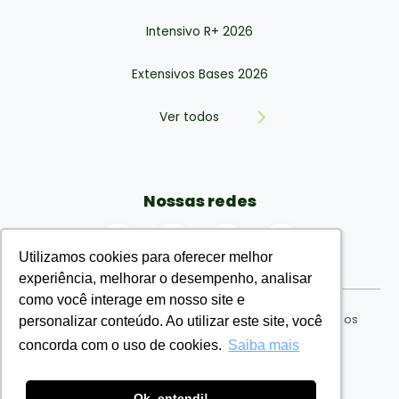
Intensivo R+ 2026
Extensivos Bases 2026
Ver todos
Nossas redes
Utilizamos cookies para oferecer melhor
Utilizamos cookies para oferecer melhor
experiência, melhorar o desempenho, analisar
experiência, melhorar o desempenho, analisar
como você interage em nosso site e
como você interage em nosso site e
EMR Eu Médico Residente Ensino Ltda © 2026. Todos os
personalizar conteúdo. Ao utilizar este site, você
personalizar conteúdo. Ao utilizar este site, você
direitos reservados. CNPJ: nº 34.730.954/0001-71
concorda com o uso de cookies.
concorda com o uso de cookies.
Saiba mais
Saiba mais
Termos de uso
Ok, entendi!
Ok, entendi!