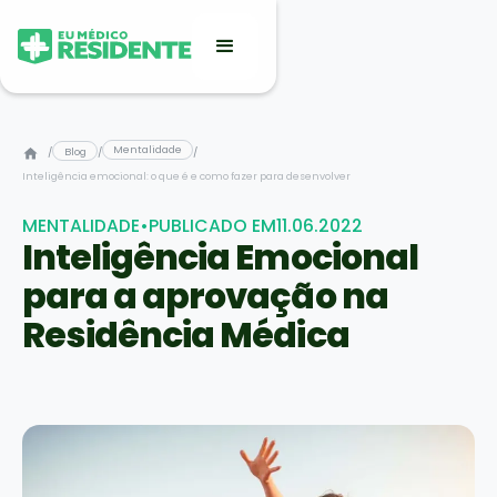
Mentalidade
/
Blog
/
/
Inteligência emocional: o que é e como fazer para desenvolver
MENTALIDADE
•
PUBLICADO EM
11.06.2022
Inteligência Emocional
para a aprovação na
Residência Médica