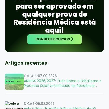
para ser aprovado em
qualquer prova de
Residência Médica está
aqui!
CONHECER CURSOS
Artigos recentes
EDITAIS
•
07.09.2026
AMRIGS 2026/2027: Tudo Sobre o Edital para o
Processo Seletivo Unificado de Residência
Médica
DICAS
•
05.08.2026
Vale a Pena Fazer Residência Médica Hoje?