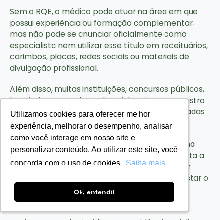
Sem o RQE, o médico pode atuar na área em que
possui experiência ou formação complementar,
mas não pode se anunciar oficialmente como
especialista nem utilizar esse título em receituários,
carimbos, placas, redes sociais ou materiais de
divulgação profissional.
Além disso, muitas instituições, concursos públicos,
hospitais e operadoras de saúde exigem o Registro
de Qualificação de Especialista para determinadas
Utilizamos cookies para oferecer melhor
Utilizamos cookies para oferecer melhor
vagas ou credenciamentos.
experiência, melhorar o desempenho, analisar
experiência, melhorar o desempenho, analisar
como você interage em nosso site e
como você interage em nosso site e
Isso não significa que a pós-graduação seja uma
personalizar conteúdo. Ao utilizar este site, você
personalizar conteúdo. Ao utilizar este site, você
escolha inferior. Em muitos casos, ela representa a
concorda com o uso de cookies.
concorda com o uso de cookies.
Saiba mais
Saiba mais
melhor alternativa para quem precisa conciliar
especialização e trabalho ou pretende conquistar o
título por meio da prova da sociedade de
Ok, entendi!
Ok, entendi!
especialidade.