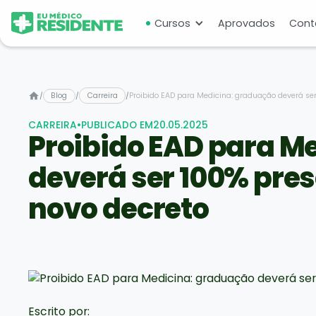
Cursos
Aprovados
Cont
/
Blog
/
Carreira
/
Proibido EAD para Medicina: graduação deverá ser 
CARREIRA
•
PUBLICADO EM
20.05.2025
Proibido EAD para M
deverá ser 100% prese
novo decreto
Escrito por: