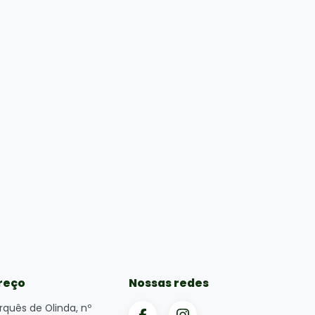
reço
Nossas redes
rquês de Olinda, nº