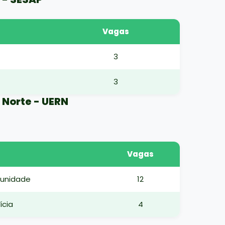
Vagas
3
3
 Norte - UERN
Vagas
munidade
12
ícia
4