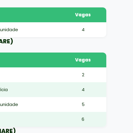
Vagas
munidade
4
NARE)
Vagas
2
ícia
4
munidade
5
6
NARE)