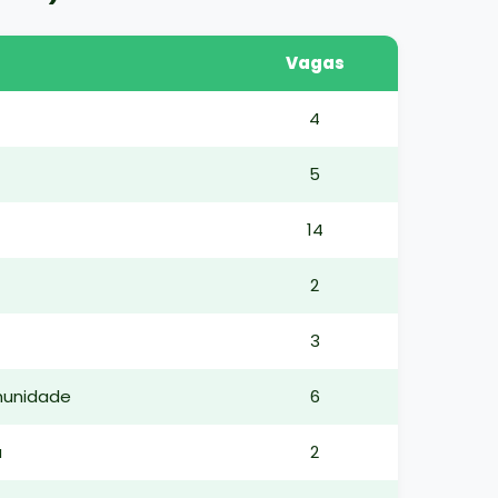
Vagas
4
5
14
2
3
munidade
6
a
2