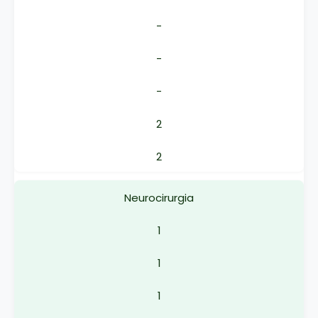
-
-
-
2
2
Neurocirurgia
1
1
1