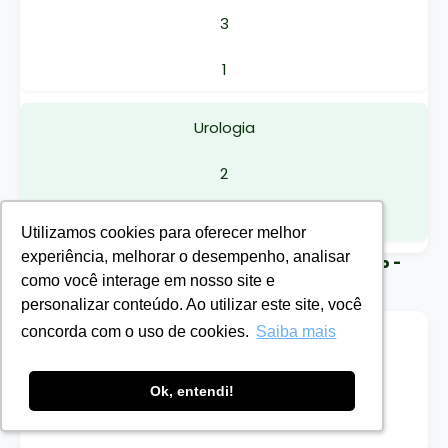
3
1
Urologia
2
-
Utilizamos cookies para oferecer melhor
Utilizamos cookies para oferecer melhor
experiência, melhorar o desempenho, analisar
experiência, melhorar o desempenho, analisar
Universidade Federal do Vale do São Francisco -
como você interage em nosso site e
como você interage em nosso site e
UNIVASF (ENARE)
personalizar conteúdo. Ao utilizar este site, você
personalizar conteúdo. Ao utilizar este site, você
concorda com o uso de cookies.
concorda com o uso de cookies.
Saiba mais
Saiba mais
Cirurgia Vascular
2
Ok, entendi!
Ok, entendi!
-