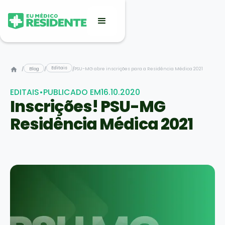
Editais
/
Blog
/
/
PSU-MG abre inscrições para a Residência Médica 2021
EDITAIS
•
PUBLICADO EM
16.10.2020
Inscrições! PSU-MG
Residência Médica 2021