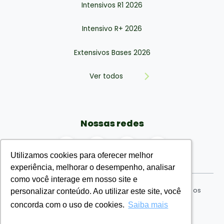
Intensivos R1 2026
Intensivo R+ 2026
Extensivos Bases 2026
Ver todos
Nossas redes
Utilizamos cookies para oferecer melhor
Utilizamos cookies para oferecer melhor
experiência, melhorar o desempenho, analisar
experiência, melhorar o desempenho, analisar
como você interage em nosso site e
como você interage em nosso site e
EMR Eu Médico Residente Ensino Ltda © 2026. Todos os
personalizar conteúdo. Ao utilizar este site, você
personalizar conteúdo. Ao utilizar este site, você
direitos reservados. CNPJ: nº 34.730.954/0001-71
concorda com o uso de cookies.
concorda com o uso de cookies.
Saiba mais
Saiba mais
Termos de uso