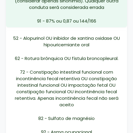
(considerar apenas sinonímia). Qualquer outra
conduta será considerada errada
91 - 87% ou 0,87 ou 144/166
52 - Alopurinol OU inibidor de xantina oxidase OU
hipouricemiante oral
62 - Rotura brônquica OU fístula broncopleural.
72 - Constipação intestinal funcional com
incontinência fecal retentiva OU constipação
intestinal funcional OU impactação fetal OU
constipação funcional OU incontinência fecal
retentiva. Apenas incontinência fecal não será
aceito
82 - Sulfato de magnésio
92 - Asma ocupacional