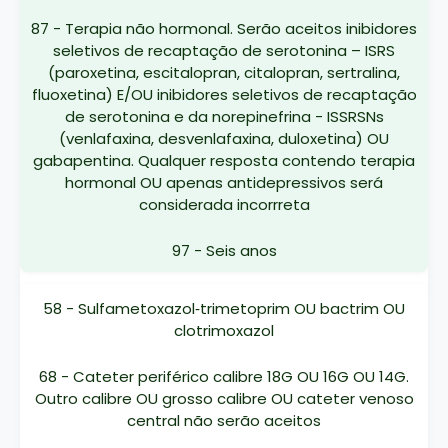
87 - Terapia não hormonal. Serão aceitos inibidores
seletivos de recaptação de serotonina – ISRS
(paroxetina, escitalopran, citalopran, sertralina,
fluoxetina) E/OU inibidores seletivos de recaptação
de serotonina e da norepinefrina - ISSRSNs
(venlafaxina, desvenlafaxina, duloxetina) OU
gabapentina. Qualquer resposta contendo terapia
hormonal OU apenas antidepressivos será
considerada incorrreta
97 - Seis anos
58 - Sulfametoxazol‐trimetoprim OU bactrim OU
clotrimoxazol
68 - Cateter periférico calibre 18G OU 16G OU 14G.
Outro calibre OU grosso calibre OU cateter venoso
central não serão aceitos