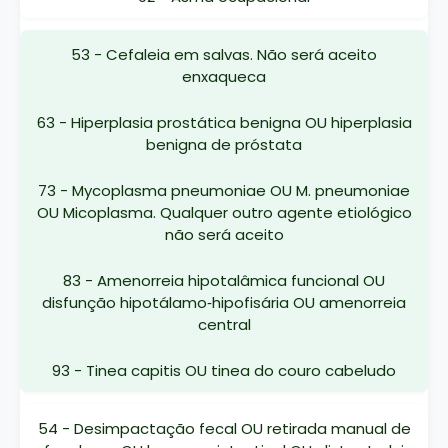
53 - Cefaleia em salvas. Não será aceito
enxaqueca
63 - Hiperplasia prostática benigna OU hiperplasia
benigna de próstata
73 - Mycoplasma pneumoniae OU M. pneumoniae
OU Micoplasma. Qualquer outro agente etiológico
não será aceito
83 - Amenorreia hipotalâmica funcional OU
disfunção hipotálamo‐hipofisária OU amenorreia
central
93 - Tinea capitis OU tinea do couro cabeludo
54 - Desimpactação fecal OU retirada manual de