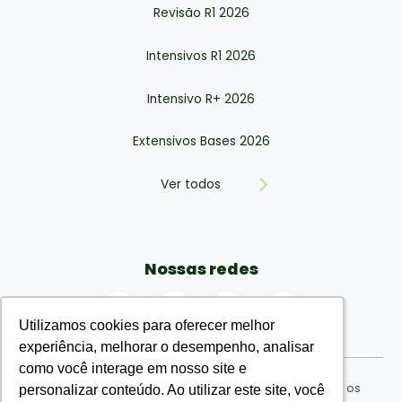
Revisão R1 2026
Intensivos R1 2026
Intensivo R+ 2026
Extensivos Bases 2026
Ver todos
Nossas redes
Utilizamos cookies para oferecer melhor
Utilizamos cookies para oferecer melhor
experiência, melhorar o desempenho, analisar
experiência, melhorar o desempenho, analisar
como você interage em nosso site e
como você interage em nosso site e
EMR Eu Médico Residente Ensino Ltda © 2026. Todos os
personalizar conteúdo. Ao utilizar este site, você
personalizar conteúdo. Ao utilizar este site, você