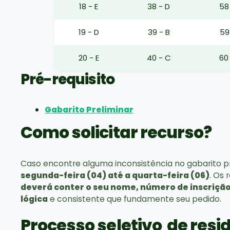
18 - E
38 - D
58
19 - D
39 - B
59
20 - E
40 - C
60
Pré-requisito
Gabarito Preliminar
Como solicitar recurso?
Caso encontre alguma inconsistência no gabarito pr
segunda-feira (04) até a quarta-feira (06)
. Os
deverá conter o seu nome, número de inscriçã
lógica
e consistente que fundamente seu pedido.
Processo seletivo de resi