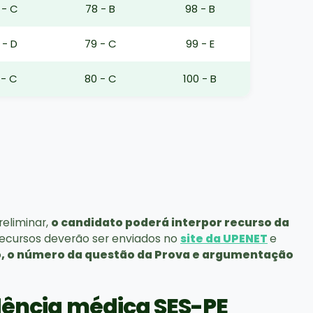
 - C
78 - B
98 - B
 - D
79 - C
99 - E
 - C
80 - C
100 - B
eliminar,
o candidato poderá interpor recurso da
 recursos deverão ser enviados no
site da UPENET
e
o, o número da questão da Prova e argumentação
dência médica SES-PE