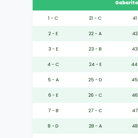
Gabarito
1 - C
21 - C
41
2 - E
22 - A
42
3 - E
23 - B
43
4 - C
24 - E
44
5 - A
25 - D
45
6 - E
26 - C
46
7 - B
27 - C
47
8 - D
28 - A
48