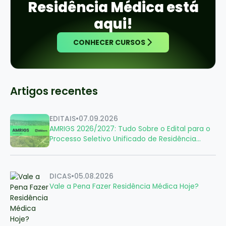
Residência Médica está
aqui!
CONHECER CURSOS
Artigos recentes
EDITAIS
•
07.09.2026
AMRIGS 2026/2027: Tudo Sobre o Edital para o
Processo Seletivo Unificado de Residência
Médica
DICAS
•
05.08.2026
Vale a Pena Fazer Residência Médica Hoje?