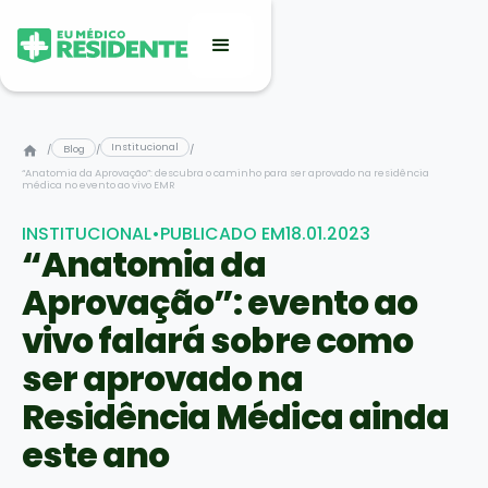
Institucional
/
Blog
/
/
“Anatomia da Aprovação”: descubra o caminho para ser aprovado na residência
médica no evento ao vivo EMR
INSTITUCIONAL
•
PUBLICADO EM
18.01.2023
“Anatomia da
Aprovação”: evento ao
vivo falará sobre como
ser aprovado na
Residência Médica ainda
este ano